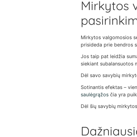
Mirkytos 
pasirinki
Mirkytos valgomosios sėk
prisideda prie bendros s
Jos taip pat leidžia sum
siekiant subalansuotos 
Dėl savo savybių mirkyt
Sotinantis efektas – vie
saulėgrąžos
čia yra puik
Dėl šių savybių mirkytos
Dažniausi