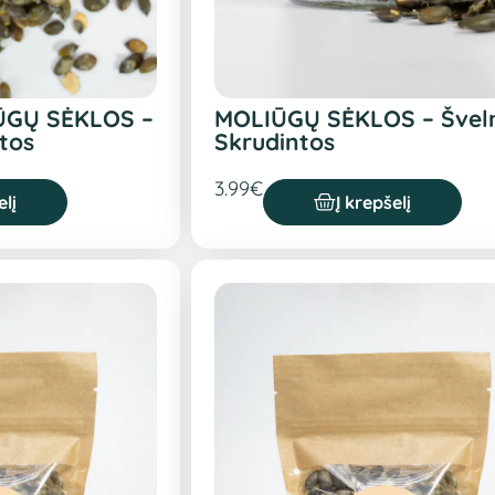
ŪGŲ SĖKLOS –
MOLIŪGŲ SĖKLOS – Šveln
ntos
Skrudintos
3.99
€
elį
Į krepšelį