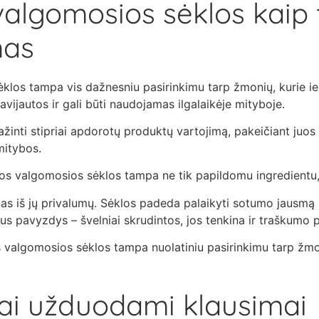
valgomosios sėklos kaip 
mas
los tampa vis dažnesniu pasirinkimu tarp žmonių, kurie iešk
avijautos ir gali būti naudojamas ilgalaikėje mityboje.
ažinti stipriai apdorotų produktų vartojimą, pakeičiant juos
mitybos.
os valgomosios sėklos tampa ne tik papildomu ingredientu, 
nas iš jų privalumų. Sėklos padeda palaikyti sotumo jausmą 
us pavyzdys – švelniai skrudintos, jos tenkina ir traškumo por
 valgomosios sėklos tampa nuolatiniu pasirinkimu tarp žmonių
ai užduodami klausimai