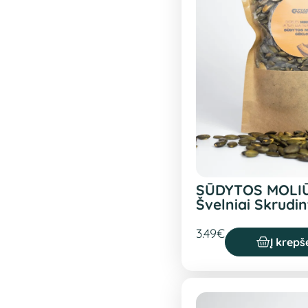
SŪDYTOS MOLI
Švelniai Skrudin
3.49
€
Į krepše