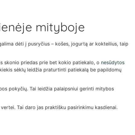
ienėje mityboje
lima dėti į pusryčius – košes, jogurtą ar kokteilius, taip
us skonio priedas prie bet kokio patiekalo, o
nesūdytos
kiekis sėklų leidžia praturtinti patiekalą be papildomų
bos pokyčių. Tai leidžia palaipsniui gerinti mitybos
 vertei. Tai daro jas praktišku pasirinkimu kasdienai.