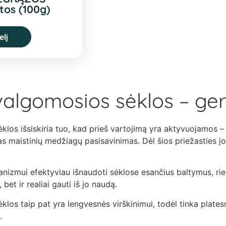
tos (100g)
elį
valgomosios sėklos – ge
klos išsiskiria tuo, kad prieš vartojimą yra aktyvuojamos –
mas maistinių medžiagų pasisavinimas. Dėl šios priežasties j
anizmui efektyviau išnaudoti sėklose esančius baltymus, rieb
 bet ir realiai gauti iš jo naudą.
los taip pat yra lengvesnės virškinimui, todėl tinka platesn
.