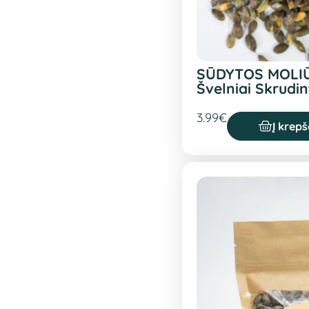
SŪDYTOS MOLI
Švelniai Skrudi
3.99
€
Į krepš