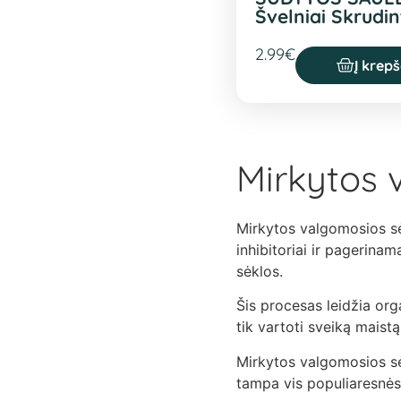
Švelniai Skrudin
2.99
€
Į krepš
Mirkytos 
Mirkytos valgomosios sė
inhibitoriai ir pagerina
sėklos.
Šis procesas leidžia org
tik vartoti sveiką maistą,
Mirkytos valgomosios sėk
tampa vis populiaresnės