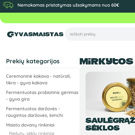
Nemokamas pristatymas užsakymams nuo 60€
Mirkytos
Prekių kategorijos
Ceremoninė kakava - natūrali,
tikra - gyva kakava
Fermentuotas probiotinis gėrimas
- gyva gira
Fermentuotos daržovės -
raugintos daržovės, kimchi
SAULĖGRĄ
Maisto dovanų rinkiniai
SĖKLOS
Riešutų, sėklų rinkiniai