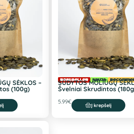
Bestseller
Nauja
Recomme
ŪGŲ SĖKLOS –
SŪDYTOS MOLIŪGŲ SĖKL
tos (100g)
Švelniai Skrudintos (180g
5.99
€
lį
Į krepšelį