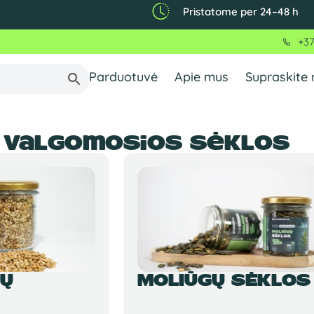
Pristatome per 24–48 h
+3
Parduotuvė
Apie mus
Supraskite
 valgomosios sėklos
ŽŲ
MOLIŪGŲ SĖKLOS