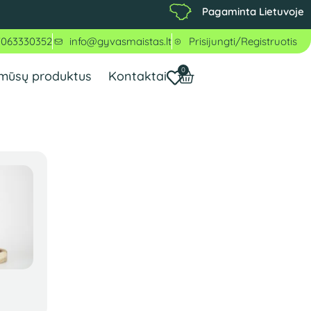
Pagaminta Lietuvoje
7063330352
info@gyvasmaistas.lt
Prisijungti/Registruotis
0
 mūsų produktus
Kontaktai