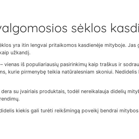
valgomosios sėklos kasd
los yra itin lengvai pritaikomos kasdienėje mityboje. Jas ga
kaip užkandį.
– vienas iš populiariausių pasirinkimų kaip traškus ir sodra
ms, kurie pirmenybę teikia natūralesniam skoniui. Nedidelis 
dera su įvairiais produktais, todėl nereikalauja didelių mity
rendimų.
didelis kiekis gali turėti reikšmingą poveikį bendrai mitybos