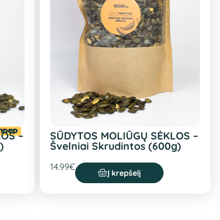
nded
OS –
SŪDYTOS MOLIŪGŲ SĖKLOS –
)
Švelniai Skrudintos (600g)
14.99
€
Į krepšelį