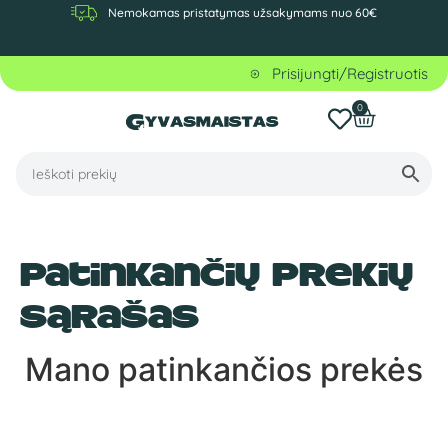
Nemokamas pristatymas užsakymams nuo 60€
Prisijungti/Registruotis
0
Patinkančių prekių
sąrašas
Mano patinkančios prekės