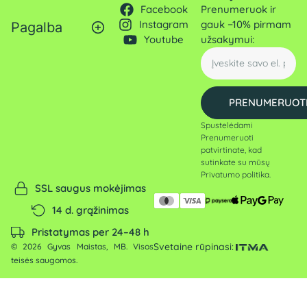
Facebook
Prenumeruok ir
Instagram
gauk −10% pirmam
Pagalba
Youtube
užsakymui:
PRENUMERUOT
Spustelėdami
Prenumeruoti
patvirtinate, kad
sutinkate su mūsų
Privatumo politika
.
SSL saugus mokėjimas
14 d. grąžinimas
Pristatymas per 24–48 h
Svetaine rūpinasi:
© 2026 Gyvas Maistas, MB. Visos
teisės saugomos.