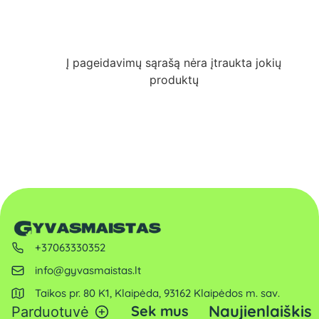
Į pageidavimų sąrašą nėra įtraukta jokių
produktų
+37063330352
info@gyvasmaistas.lt
Taikos pr. 80 K1, Klaipėda, 93162 Klaipėdos m. sav.
Naujienlaiškis
Sek mus
Parduotuvė