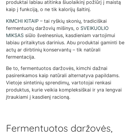
produktai labiau atitinka šiuolaikinį požiūrį į maistą
kaip į funkciją, o ne tik kalorijų šaltinį.
KIMCHI KITAIP
– tai ryškių skonių, tradiciškai
fermentuotų daržovių mišinys, o
SVEIKUOLIO
MIKSAS
siūlo švelnesnius, kasdieniam vartojimui
labiau pritaikytus darinius. Abu produktai gaminti be
actų ar dirbtinių konservantų – tik natūrali
fermentacija.
Be to, fermentuotos daržovės, kimchi dažnai
pasirenkamos kaip natūrali alternatyva papildams.
Vietoje sintetinių sprendimų, vartotojai renkasi
produktus, kurie veikia kompleksiškai ir yra lengvai
įtraukiami į kasdienį racioną.
Fermentuotos daržovės,