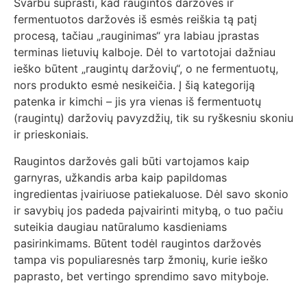
Svarbu suprasti, kad raugintos daržovės ir
fermentuotos daržovės iš esmės reiškia tą patį
procesą, tačiau „rauginimas“ yra labiau įprastas
terminas lietuvių kalboje. Dėl to vartotojai dažniau
ieško būtent „raugintų daržovių“, o ne fermentuotų,
nors produkto esmė nesikeičia. Į šią kategoriją
patenka ir kimchi – jis yra vienas iš fermentuotų
(raugintų) daržovių pavyzdžių, tik su ryškesniu skoniu
ir prieskoniais.
Raugintos daržovės gali būti vartojamos kaip
garnyras, užkandis arba kaip papildomas
ingredientas įvairiuose patiekaluose. Dėl savo skonio
ir savybių jos padeda paįvairinti mitybą, o tuo pačiu
suteikia daugiau natūralumo kasdieniams
pasirinkimams. Būtent todėl raugintos daržovės
tampa vis populiaresnės tarp žmonių, kurie ieško
paprasto, bet vertingo sprendimo savo mityboje.