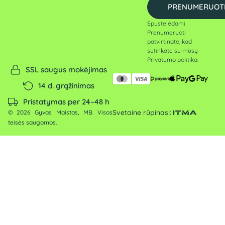
PRENUMERUOT
Spustelėdami
Prenumeruoti
patvirtinate, kad
sutinkate su mūsų
Privatumo politika
.
SSL saugus mokėjimas
14 d. grąžinimas
Pristatymas per 24–48 h
Svetaine rūpinasi:
© 2026 Gyvas Maistas, MB. Visos
teisės saugomos.