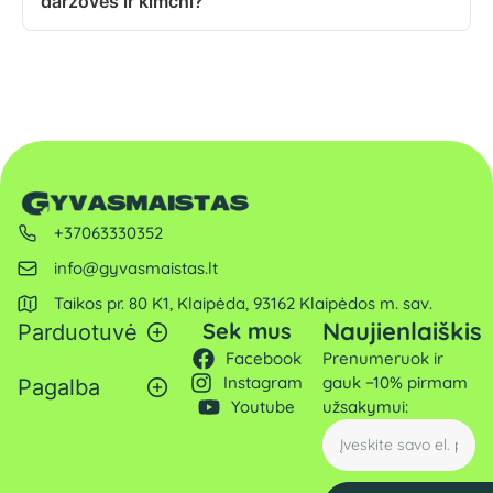
daržoves ir kimchi?
+37063330352
info@gyvasmaistas.lt
Taikos pr. 80 K1, Klaipėda, 93162 Klaipėdos m. sav.
Naujienlaiškis
Sek mus
Parduotuvė
Facebook
Prenumeruok ir
Instagram
gauk −10% pirmam
Pagalba
Youtube
užsakymui: