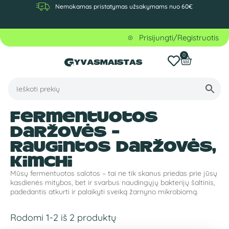
Nemokamas pristatymas užsakymams nuo 60€
Prisijungti/Registruotis
0
Fermentuotos
daržovės -
raugintos daržovės,
kimchi
Mūsų fermentuotos salotos – tai ne tik skanus priedas prie jūsų
kasdienės mitybos, bet ir svarbus naudingųjų bakterijų šaltinis,
padedantis atkurti ir palaikyti sveiką žarnyno mikrobiomą.
Rodomi 1-2 iš 2 produktų