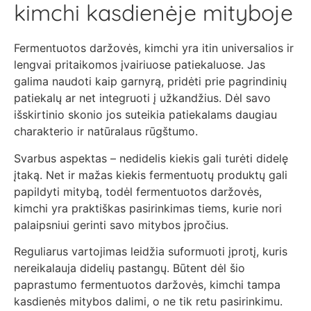
kimchi kasdienėje mityboje
Fermentuotos daržovės, kimchi yra itin universalios ir
lengvai pritaikomos įvairiuose patiekaluose. Jas
galima naudoti kaip garnyrą, pridėti prie pagrindinių
patiekalų ar net integruoti į užkandžius. Dėl savo
išskirtinio skonio jos suteikia patiekalams daugiau
charakterio ir natūralaus rūgštumo.
Svarbus aspektas – nedidelis kiekis gali turėti didelę
įtaką. Net ir mažas kiekis fermentuotų produktų gali
papildyti mitybą, todėl fermentuotos daržovės,
kimchi yra praktiškas pasirinkimas tiems, kurie nori
palaipsniui gerinti savo mitybos įpročius.
Reguliarus vartojimas leidžia suformuoti įprotį, kuris
nereikalauja didelių pastangų. Būtent dėl šio
paprastumo fermentuotos daržovės, kimchi tampa
kasdienės mitybos dalimi, o ne tik retu pasirinkimu.