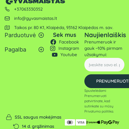
+37063330352
info@gyvasmaistas.lt
Taikos pr. 80 K1, Klaipėda, 93162 Klaipėdos m. sav.
Naujienlaiškis
Sek mus
Parduotuvė
Facebook
Prenumeruok ir
Instagram
gauk −10% pirmam
Pagalba
Youtube
užsakymui:
PRENUMERUOT
Spustelėdami
Prenumeruoti
patvirtinate, kad
sutinkate su mūsų
Privatumo politika
.
SSL saugus mokėjimas
14 d. grąžinimas