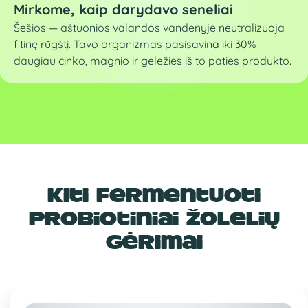
Mirkome, kaip darydavo seneliai
Šešios — aštuonios valandos vandenyje neutralizuoja
fitinę rūgštį. Tavo organizmas pasisavina iki 30%
daugiau cinko, magnio ir geležies iš to paties produkto.
Kiti fermentuoti
probiotiniai žolelių
gėrimai