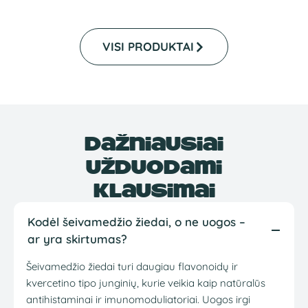
VISI PRODUKTAI
Dažniausiai
užduodami
klausimai
Kodėl šeivamedžio žiedai, o ne uogos –
ar yra skirtumas?
Šeivamedžio žiedai turi daugiau flavonoidų ir
kvercetino tipo junginių, kurie veikia kaip natūralūs
antihistaminai ir imunomoduliatoriai. Uogos irgi