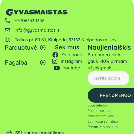
+37063330352
info@gyvasmaistas.lt
Taikos pr. 80 K1, Klaipėda, 93162 Klaipėdos m. sav.
Naujienlaiškis
Sek mus
Parduotuvė
Facebook
Prenumeruok ir
Instagram
gauk −10% pirmam
Pagalba
Youtube
užsakymui:
PRENUMERUOT
Spustelėdami
Prenumeruoti
patvirtinate, kad
sutinkate su mūsų
Privatumo politika
.
SSL saugus mokėjimas