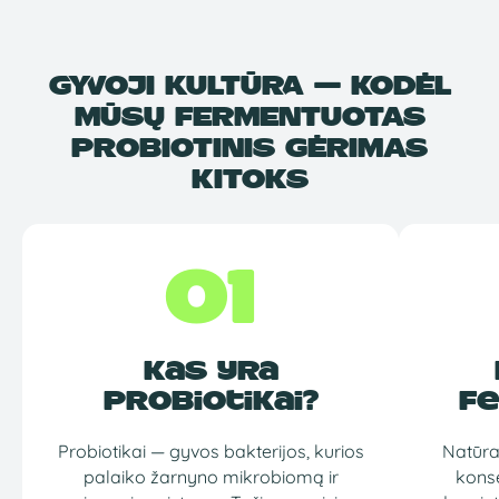
GYVOJI KULTŪRA — KODĖL
MŪSŲ FERMENTUOTAS
PROBIOTINIS GĖRIMAS
KITOKS
01
Kas yra
probiotikai?
fe
Probiotikai — gyvos bakterijos, kurios
Natūra
palaiko žarnyno mikrobiomą ir
konse