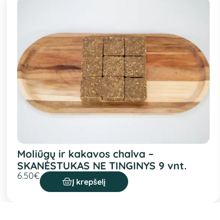
Moliūgų ir kakavos chalva –
SKANĖSTUKAS NE TINGINYS 9 vnt.
6.50
€
Į krepšelį