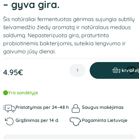
– gyva gira.
Šis natūraliai fermentuotas gėrimas sujungia subtilų
šeivamedžio žiedų aromatą ir natūralaus medaus
saldumą. Nepasterizuota gira, praturtinta
probiotinėmis bakterijomis, suteikia lengvumo ir
gaivumo jūsų dienai.
4.95
€
Į krepšel
Yra sandėlyje
Pristatymas per 24–48 h
Saugus mokėjimas
Grąžinimas per 14 d.
Pagaminta Lietuvoje