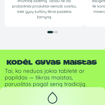
imuminę sistemą. Tačiau ne visi
dauginti
probiotiniai produktai vienodi: svarbu,
tik kon
kiek gyvų kultūrų tikrai pasiekia
minera
žarnyną.
Kodėl Gyvas Maistas
Tai, ko neduos jokia tabletė ar
papildas — tikras maistas,
paruoštas pagal seną tradiciją.