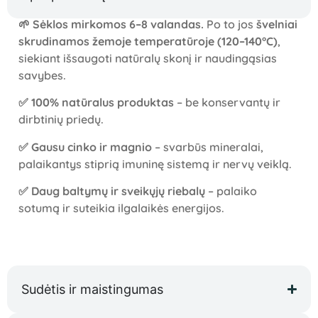
🌱
Sėklos mirkomos 6–8 valandas.
Po to jos
švelniai
skrudinamos žemoje temperatūroje (120–140°C)
,
siekiant išsaugoti natūralų skonį ir naudingąsias
savybes.
✅
100% natūralus produktas
– be konservantų ir
dirbtinių priedų.
✅
Gausu cinko ir magnio
– svarbūs mineralai,
palaikantys stiprią imuninę sistemą ir nervų veiklą.
✅
Daug baltymų ir sveikųjų riebalų
– palaiko
sotumą ir suteikia ilgalaikės energijos.
Sudėtis ir maistingumas