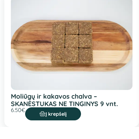
Moliūgų ir kakavos chalva –
SKANĖSTUKAS NE TINGINYS 9 vnt.
6.50
€
Į krepšelį