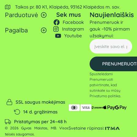
Taikos pr. 80 K1, Klaipėda, 93162 Klaipėdos m. sav.
Naujienlaiškis
Sek mus
Parduotuvė
Facebook
Prenumeruok ir
Instagram
gauk −10% pirmam
Pagalba
Youtube
užsakymui:
PRENUMERUOT
Spustelėdami
Prenumeruoti
patvirtinate, kad
sutinkate su mūsų
Privatumo politika
.
SSL saugus mokėjimas
14 d. grąžinimas
Pristatymas per 24–48 h
Svetaine rūpinasi:
© 2026 Gyvas Maistas, MB. Visos
teisės saugomos.