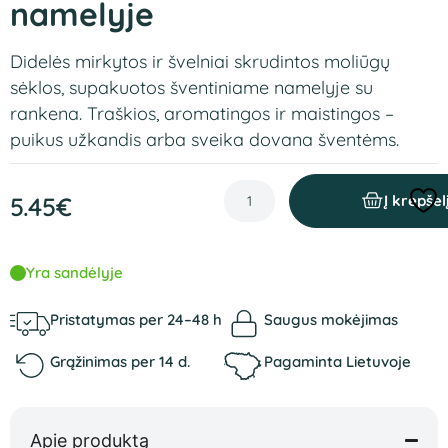
namelyje
Didelės mirkytos ir švelniai skrudintos moliūgų
sėklos, supakuotos šventiniame namelyje su
rankena. Traškios, aromatingos ir maistingos –
puikus užkandis arba sveika dovana šventėms.
5.45
€
Į krepšel
Yra sandėlyje
Pristatymas per 24–48 h
Saugus mokėjimas
Grąžinimas per 14 d.
Pagaminta Lietuvoje
Apie produktą