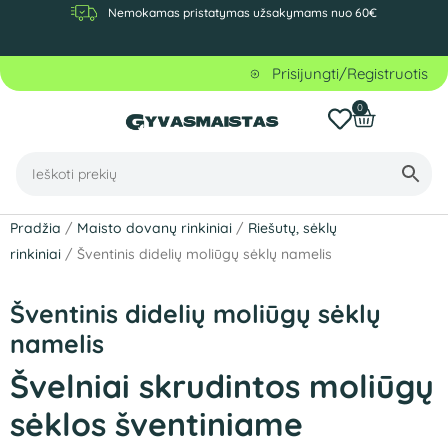
Nemokamas pristatymas užsakymams nuo 60€
Prisijungti/Registruotis
0
Pradžia
/
Maisto dovanų rinkiniai
/
Riešutų, sėklų
rinkiniai
/ Šventinis didelių moliūgų sėklų namelis
Šventinis didelių moliūgų sėklų
namelis
Švelniai skrudintos moliūgų
sėklos šventiniame