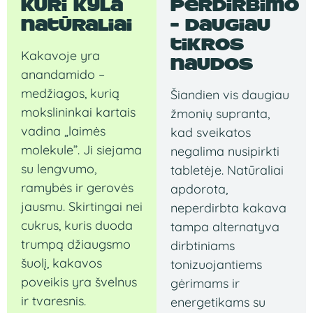
kuri kyla
perdirbimo
natūraliai
– daugiau
tikros
Kakavoje yra
naudos
anandamido –
medžiagos, kurią
Šiandien vis daugiau
mokslininkai kartais
žmonių supranta,
vadina „laimės
kad sveikatos
molekule”. Ji siejama
negalima nusipirkti
su lengvumo,
tabletėje. Natūraliai
ramybės ir gerovės
apdorota,
jausmu. Skirtingai nei
neperdirbta kakava
cukrus, kuris duoda
tampa alternatyva
trumpą džiaugsmo
dirbtiniams
šuolį, kakavos
tonizuojantiems
poveikis yra švelnus
gėrimams ir
ir tvaresnis.
energetikams su