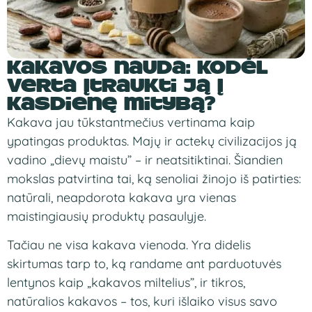
Kakavos nauda: kodėl
verta įtraukti ją į
kasdienę mitybą?
Kakava jau tūkstantmečius vertinama kaip
ypatingas produktas. Majų ir actekų civilizacijos ją
vadino „dievų maistu” – ir neatsitiktinai. Šiandien
mokslas patvirtina tai, ką senoliai žinojo iš patirties:
natūrali, neapdorota kakava yra vienas
maistingiausių produktų pasaulyje.
Tačiau ne visa kakava vienoda. Yra didelis
skirtumas tarp to, ką randame ant parduotuvės
lentynos kaip „kakavos miltelius”, ir tikros,
natūralios kakavos – tos, kuri išlaiko visus savo