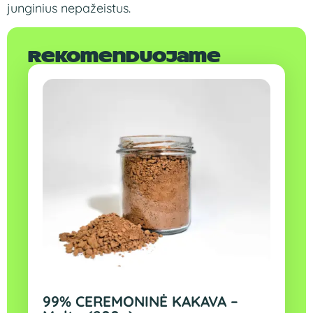
junginius nepažeistus.
Rekomenduojame
99% CEREMONINĖ KAKAVA –