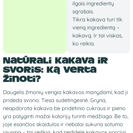
ilgais ingredientų
sąrašais.
Tikra kakava turi tik
vieną ingredientą –
kakavą. Ir tai viskas,
ko reikia.
Natūrali kakava ir
svoris: ką verta
žinoti?
Daugelis žmonių vengia kakavos manydami, kad ji
prideda svorio. Tiesa sudėtingesnė. Gryna,
neapdorota kakava be pridėtinio cukraus ir pieno
yra palyginti mažai kalorijų turinti medžiaga. Be to,
joje esančios skaidulos ir riebalai sukuria sotumo
jausmą – tai reiškia, kad nedidelė kakavos porcija