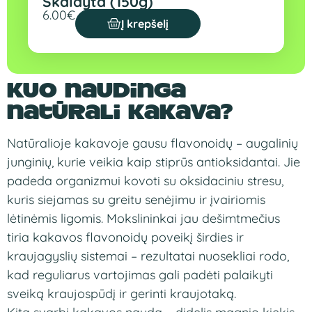
Skaldyta (150g)
6.00
€
Į krepšelį
Kuo naudinga
natūrali kakava?
Natūralioje kakavoje gausu
flavonoidų – augalinių
junginių, kurie
veikia kaip stiprūs antioksidantai. Jie
padeda organizmui kovoti su oksidaciniu
stresu,
kuris siejamas su greitu
senėjimu ir įvairiomis
lėtinėmis
ligomis. Mokslininkai jau dešimtmečius
tiria kakavos flavonoidų poveikį
širdies ir
kraujagyslių sistemai –
rezultatai nuosekliai rodo,
kad
reguliarus vartojimas gali padėti
palaikyti
sveiką kraujospūdį
ir gerinti kraujotaką.