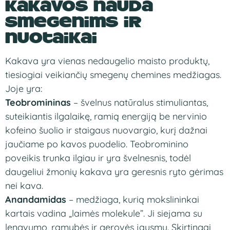
Kakavos nauda
smegenims
ir
nuotaikai
Kaka
va yra vienas
nedaugelio maisto
produktų,
tiesiogiai
veikiančių smegenų
chemines
medžiagas.
Joje yra:
Teobromininas
– švelnus
natūralus
stimuliantas,
suteikiantis
ilgalaikę, ramią energiją be
nervinio
kofeino
šuolio ir staigaus
nuovargio, kurį
dažnai
jaučiame po
kavos puodelio.
Teobrominino
poveikis
trunka ilgiau ir
yra švelnesnis,
todėl
daugeliui žmonių
kakava yra
geresnis ryto gėrimas
nei kava.
Anandamidas
– medžiaga,
kurią mokslininkai
kartais
vadina „laimės
molekule”. Ji siejama
su
lengvumo, ramybės
ir gerovės jausmu.
Skirtingai