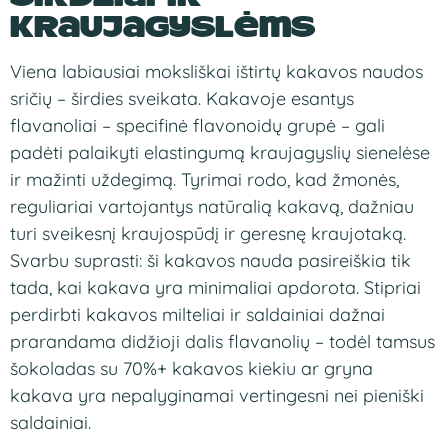
kraujagyslėms
Viena
labiausiai moksliškai
ištirtų kakavos naudos
sričių – širdies
sveikata. Kakavoje
esantys
flavanoliai –
specifinė flavonoidų
grupė – gali
padėti
palaikyti elastingumą
kraujagyslių sienelėse
ir
mažinti uždegimą.
Tyrimai rodo, kad
žmonės,
reguliariai
vartojantys natūralią
kakavą, dažniau
turi
sveikesnį kraujospūdį
ir geresnę
kraujotaką.
Svarbu
suprasti: ši kakavos
nauda pasireiškia
tik
tada, kai
kakava yra
minimaliai apdorota.
Stipriai
perdirbti
kakavos milteliai ir
saldainiai dažnai
prarandama didžioji
dalis flavanolių
– todėl tamsus
šokoladas su 70%+ kakavos
kiekiu ar gryna
kakava yra nepalyginamai
vertingesni nei pieniški
saldainiai.