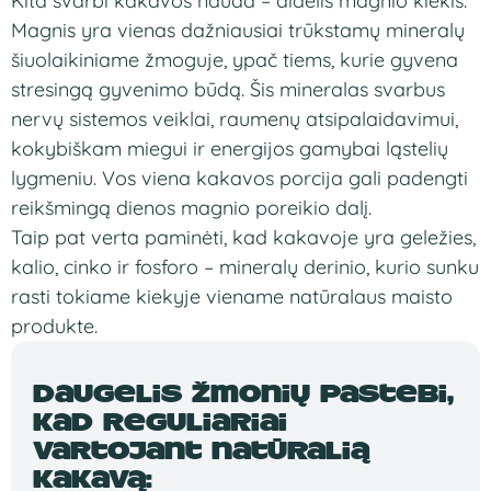
Ki
ta svarbi kakavos nauda
– didelis magnio
kiekis.
Magnis yra vienas
dažniausiai trūkstamų
mineralų
šiuolaikiniame žmoguje,
ypač tiems,
kurie gyvena
stresingą gyvenimo
būdą. Šis
mineralas svarbus
nervų sistemos
veiklai, raumenų
atsipalaidavimui,
kokybiškam
miegui ir
energijos gamybai
ląstelių
lygmeniu. Vos viena
kakavos porcija
gali padengti
reikšmingą dienos
magnio poreikio
dalį.
Taip pat
verta
paminėti, kad
kakavoje yra
geležies,
kalio,
cinko ir
fosforo –
mineralų derinio,
kurio sunku
rasti tokiame
kiekyje viename
natūralaus maisto
produkte.
Daugelis žmonių pastebi,
kad reguliariai
vartojant natūralią
kakavą: