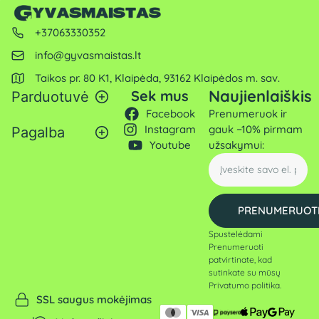
+37063330352
info@gyvasmaistas.lt
Taikos pr. 80 K1, Klaipėda, 93162 Klaipėdos m. sav.
Naujienlaiškis
Sek mus
Parduotuvė
Facebook
Prenumeruok ir
Instagram
gauk −10% pirmam
Pagalba
Youtube
užsakymui:
PRENUMERUOT
Spustelėdami
Prenumeruoti
patvirtinate, kad
sutinkate su mūsų
Privatumo politika
.
SSL saugus mokėjimas