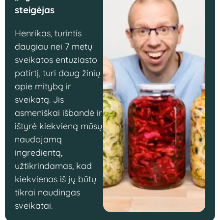
steigėjas
Henrikas, turintis
daugiau nei 7 metų
sveikatos entuziasto
patirtį, turi daug žinių
apie mitybą ir
sveikatą. Jis
asmeniškai išbandė ir
ištyrė kiekvieną mūsų
naudojamą
ingredientą,
užtikrindamas, kad
kiekvienas iš jų būtų
tikrai naudingas
sveikatai.