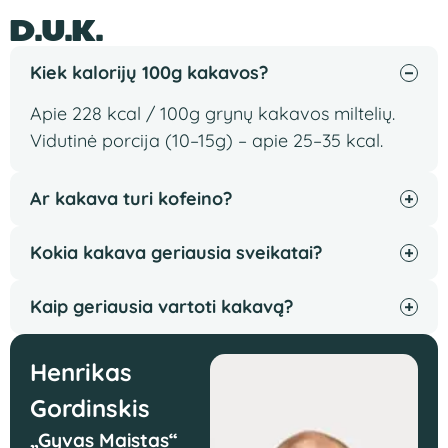
D.U.K.
Kiek kalorijų 100g kakavos?
Apie 228 kcal / 100g grynų kakavos miltelių.
Vidutinė porcija (10–15g) – apie 25–35 kcal.
Ar kakava turi kofeino?
Kokia kakava geriausia sveikatai?
Kaip geriausia vartoti kakavą?
Henrikas
Gordinskis
„Gyvas Maistas“