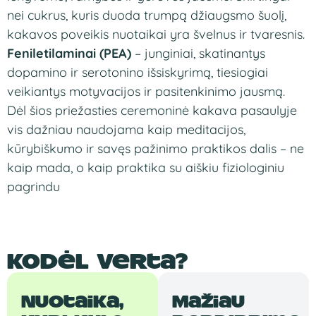
nei cukrus, kuris
duoda trumpą
džiaugsmo šuolį,
kakavos
poveikis nuotaikai
yra švelnus ir
tvaresnis.
Feniletilaminai (PEA)
– junginiai,
skatinantys
dopamino ir serotonino
išsiskyrimą, tiesiogiai
veikiantys motyvacijos ir
pasitenkinimo jausmą.
Dėl
šios priežasties
ceremoninė kakava
pasaulyje
vis dažniau
naudojama kaip meditacijos,
kūrybiškumo ir savęs
pažinimo praktikos
dalis – ne
kaip mada, o
kaip praktika su
aiškiu fiziologiniu
pagrindu
Kodėl verta?
Nuotaika,
Mažiau