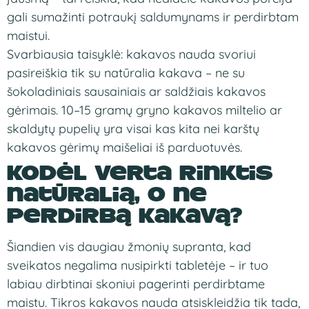
gali sumažinti potraukį saldumynams ir perdirbtam
maistui.
Svarbiausia taisyklė: kakavos nauda svoriui
pasireiškia tik su natūralia kakava – ne su
šokoladiniais sausainiais ar saldžiais kakavos
gėrimais. 10–15 gramų gryno kakavos miltelio ar
skaldytų pupelių yra visai kas kita nei karštų
kakavos gėrimų maišeliai iš parduotuvės.
Kodėl verta rinktis
natūralią, o ne
perdirbą kakavą?
Šiandien vis daugiau žmonių supranta, kad
sveikatos negalima nusipirkti tabletėje – ir tuo
labiau dirbtinai skoniui pagerinti perdirbtame
maistu. Tikros kakavos nauda atsiskleidžia tik tada,