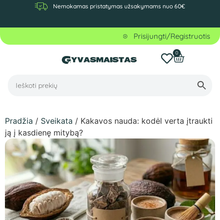
Nemokamas pristatymas užsakymams nuo 60€
Prisijungti/Registruotis
0
Pradžia
/
Sveikata
/ Kakavos nauda: kodėl verta įtraukti
ją į kasdienę mitybą?