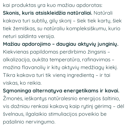
kai produktas yra kuo mažiau apdorotas:
Skonis, kuris atsiskleidžia natūraliai.
Natūrali
kakava turi subtilų, gilų skonį – šiek tiek kartų, šiek
tiek žemiškas, su natūraliu kompleksiškumu, kurio
neturi saldinta versija.
Mažiau apdorojimo – daugiau aktyvių junginių.
Kiekvienas papildomas perdirbimo žingsnis –
alkalizacija, aukšta temperatūra, rafinavimas –
mažina flavanolių ir kitų aktyvių medžiagų kiekį.
Tikra kakava turi tik vieną ingredientą – ir tai
viskas, ko reikia.
Sąmoninga alternatyva energetikams ir kavai.
Žmonės, ieškantys natūralesnio energijos šaltinio,
vis dažniau renkasi kakavą kaip rytinį gėrimą – dėl
švelnaus, ilgalaikio stimuliacijos poveikio be
pašalinio nervingumo.