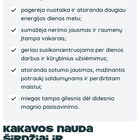
pagerėja
nuotaika ir
atsiranda daugiau
energijos dienos
metu;
sumažėja
nerimo jausmas
ir raumenų
įtampa
vakarais;
geriau
susikoncentruojama per dienos
darbus ir kūrybinius
užsiėmimus;
atsiranda
sotumo jausmas,
mažinantis
potraukį
saldumynams ir
perdirbtam
maistui;
miegas
tampa gilesnis dėl
didesnio
magnio
pasisavinimo.
Kakavos nauda
širdžiai ir